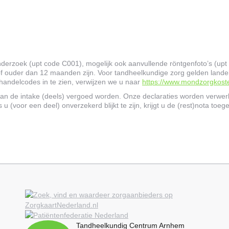
derzoek (upt code C001), mogelijk ook aanvullende röntgenfoto’s (upt
of ouder dan 12 maanden zijn. Voor tandheelkundige zorg gelden landel
handelcodes in te zien, verwijzen we u naar
https://www.mondzorgkoste
an de intake (deels) vergoed worden. Onze declaraties worden verwerk
 u (voor een deel) onverzekerd blijkt te zijn, krijgt u de (rest)nota toeg
Tandheelkundig Centrum Arnhem