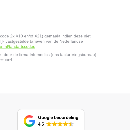
 code 2x X10 en/of X21) gemaakt indien deze niet
ijk vastgestelde tarieven van de Nederlandse
n.nl/tandartscodes
t door de firma Infomedics (ons factureringsbureau).
estuurd.
Google beoordeling
4.5