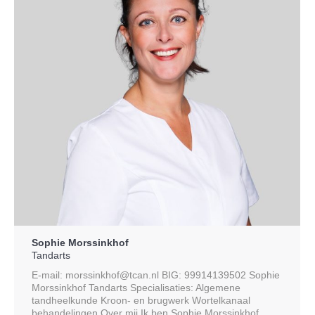
Sophie Morssinkhof
Tandarts
E-mail: morssinkhof@tcan.nl BIG: 99914139502 Sophie
Morssinkhof Tandarts Specialisaties: Algemene
tandheelkunde Kroon- en brugwerk Wortelkanaal
behandelingen Over mij Ik ben Sophie Morssinkhof,