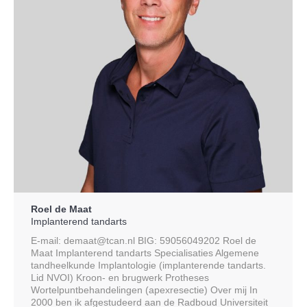
Roel de Maat
Implanterend tandarts
E-mail: demaat@tcan.nl BIG: 59056049202 Roel de
Maat Implanterend tandarts Specialisaties Algemene
tandheelkunde Implantologie (implanterende tandarts.
Lid NVOI) Kroon- en brugwerk Protheses
Wortelpuntbehandelingen (apexresectie) Over mij In
2000 ben ik afgestudeerd aan de Radboud Universiteit