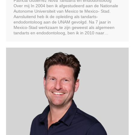
Patricia Gutierrez Nova Tandarts en endodontoloog
Over mij In 2004 ben ik afgestudeerd aan de Nationale
Autonome Universiteit van Mexico te Mexico- Stad.
Aansluitend heb ik de opleiding als tandarts-
endodontoloog aan de UNAM gevolgd. Na 7 jaar in
Mexico-Stad werkzaam te zijn geweest als algemeen
tandarts en endodontoloog, ben ik in 2010 naar…