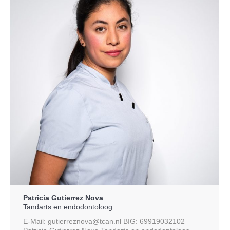
Patricia Gutierrez Nova
Tandarts en endodontoloog
E-Mail: gutierreznova@tcan.nl BIG: 69919032102