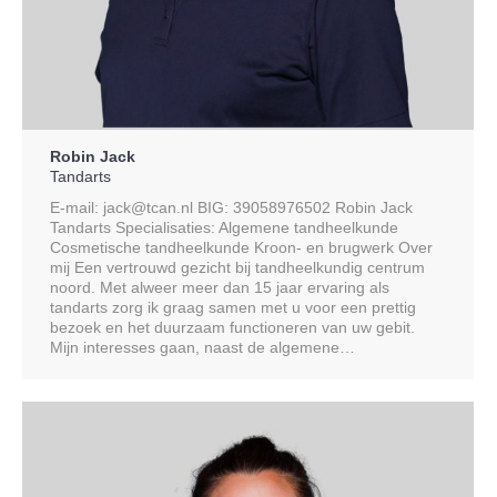
Robin Jack
Tandarts
E-mail: jack@tcan.nl BIG: 39058976502 Robin Jack
Tandarts Specialisaties: Algemene tandheelkunde
Cosmetische tandheelkunde Kroon- en brugwerk Over
mij Een vertrouwd gezicht bij tandheelkundig centrum
noord. Met alweer meer dan 15 jaar ervaring als
tandarts zorg ik graag samen met u voor een prettig
bezoek en het duurzaam functioneren van uw gebit.
Mijn interesses gaan, naast de algemene…