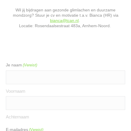
Wil jij bijdragen aan gezonde glimlachen en duurzame
mondzorg? Stuur je cv en motivatie t.a.v.
Bianca (HR)
via
bianca@tcan.nl
.
Locatie:
Rosendaalsestraat
483a, Arnhem-Noord.
Je naam
(Vereist)
Voornaam
Achternaam
E-mailadres
(Vereist)