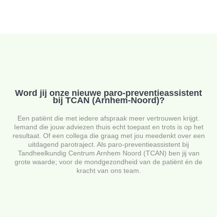
Word jij onze nieuwe paro-preventieassistent
bij TCAN (Arnhem-Noord)?
Een patiënt die met iedere afspraak meer vertrouwen krijgt.
Iemand die jouw adviezen thuis echt toepast en trots is op het
resultaat. Of een collega die graag met jou meedenkt over een
uitdagend
parotraject
. Als
paro-preventieassistent
bij
Tandheelkundig Centrum Arnhem Noord (TCAN)
ben jij van
grote waarde
;
voor de mondgezondheid van de patiënt én de
kracht van ons team.